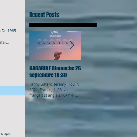
Recent Posts
0) De 1965
afar
ue avec
l) sur
. Costumes,
é par
GAGARINE Dimanche 26
FIRST COW Samedi 25
septembre 18:30
septembre 20:30
Fanny Liatard, Jérémy Trouilh,
Kelly Reichardt, 2021, USA,
2021, France, 1h38, vo
2h01, vo anglais st fr., 10+/14+
français st anglais,10+/14+
1820, dans l'Oregon,
Youri vit à Gagarine, cité du
l'eldorado des chasseurs de
nomducosmonaute, lui-
fourrure de castor,...
même...
troupe