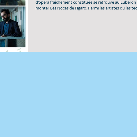
d'opéra fraîchement constituée se retrouve au Lubéron
monter Les Noces de Figaro. Parmi les artistes ou les tec
personne n'est au diapason. Les préjugés racistes et sexi
mépris de classe, le droit de cuissage se confrontent à la
qui se libère. À l'instar de la pièce subversive de Beauma
de la sublime composition de Mozart, Agnès Jaoui trans
joyeux chaos d'un regard te