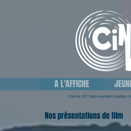
A L'AFFICHE
JEUN
Créé en 1977 (alors nommé Cinoche), C
Nos présentations de film