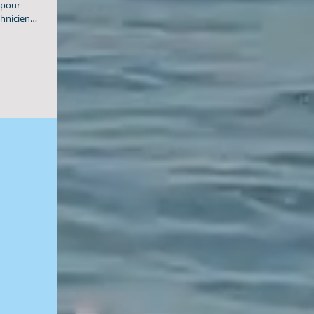
 pour
hniciens,
stes, le
 parole
rchais et
cende ce