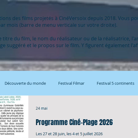
tions des films projetés à CinéVersoix depuis 2018. Vous po
ar mois (barre de menu verticale sur votre droite).
tre du film, le nom du réalisateur ou de la réalisatrice, l'a
lâge suggéré et le propos sur le film. Y figurent également l'
Découverte du monde
Festival Filmar
Festival 5 continents
24 mai
Programme Ciné-Plage 2026
Les 27 et 28 juin, les 4 et 5 juillet 2026