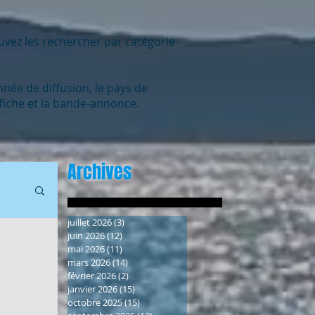
uvez les rechercher par catégorie
nnée de diffusion, le pays de
affiche et la bande-annonce.
Archives
juillet 2026
(3)
3 posts
juin 2026
(12)
12 posts
mai 2026
(11)
11 posts
mars 2026
(14)
14 posts
février 2026
(2)
2 posts
janvier 2026
(15)
15 posts
octobre 2025
(15)
15 posts