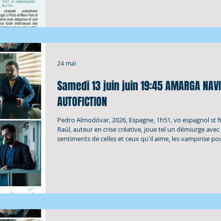
24 mai
Samedi 13 juin juin 19:45 AMARGA NAV
AUTOFICTION
Pedro Almodóvar, 2026, Espagne, 1h51, vo espagnol st fr.
Raúl, auteur en crise créative, joue tel un démiurge avec 
sentiments de celles et ceux qu'il aime, les vampirise po
projet de scénario. Plus encore que dans Douleur et Gloi
Almodóvar explore ici les frontières entre le désir de per
scénaristique et les vies brisées qui l'inspirent. Sans pare
art d'agencer personnages, histoires, deux époques (200
et l'île volcanique de Lan