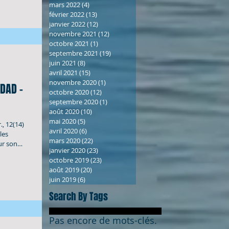
mars 2022
(4)
4 posts
février 2022
(13)
13 posts
janvier 2022
(12)
12 posts
novembre 2021
(12)
12 posts
octobre 2021
(1)
1 post
septembre 2021
(19)
19 posts
juin 2021
(8)
8 posts
avril 2021
(15)
15 posts
novembre 2020
(1)
1 post
IDAD -
octobre 2020
(12)
12 posts
septembre 2020
(1)
1 post
août 2020
(10)
10 posts
mai 2020
(5)
5 posts
, 12(14)
avril 2020
(6)
6 posts
les
mars 2020
(22)
22 posts
ur son
janvier 2020
(23)
23 posts
re,
octobre 2019
(23)
23 posts
fection
août 2019
(20)
20 posts
il est son
juin 2019
(6)
6 posts
4 et 2025)
Search By Tags
Pas encore de mots-clés.