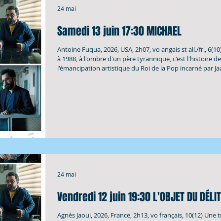
24 mai
Samedi 13 juin 17:30 MICHAEL
Antoine Fuqua, 2026, USA, 2h07, vo angais st all./fr., 6(1
à 1988, à l'ombre d'un père tyrannique, c'est l'histoire de
l'émancipation artistique du Roi de la Pop incarné par Ja
Jackson, 29 ans, le propre neveu de la star, qui reconstit
maestria les chorés (la voix chantée reste celle de Michae
Beat it, Billie Jean ainsi que les pas sublimes sur Thriller
décors, concerts et clips (celui de Bad qui avait été réalis
Scorsese) rejoués av
24 mai
Vendredi 12 juin 19:30 L'OBJET DU DÉLIT
Agnès Jaoui, 2026, France, 2h13, vo français, 10(12) Une 