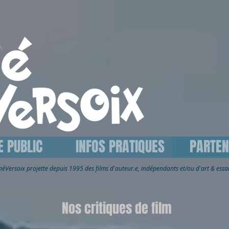
E PUBLIC
INFOS PRATIQUES
PARTEN
inéVersoix
projette depuis 1995 des films d'auteur.e, indépendants et/ou d'art & ess
Nos critiques de film