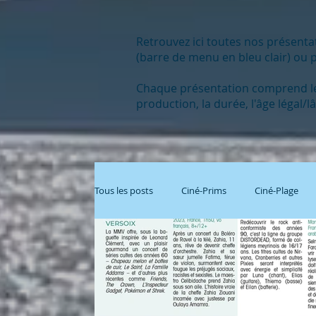
Retrouvez ici toutes nos présenta
(barre de menu en bleu clair) ou p
Chaque présentation comprend le ti
production, la durée, l'âge légal/
Tous les posts
Ciné-Prims
Ciné-Plage
Film + Débat
Comédie