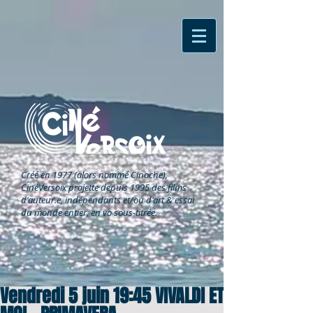
Créé en 1977 (alors nommé Cinoche),
CinéVersoix
projette depuis 1995 des films
d'auteur.e, indépendants et/ou d'art & essai
du monde entier, en vo sous-titrée.
Vendredi 5 juin 19:45 VIVALDI ET