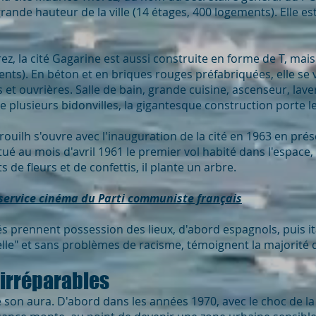
ande hauteur de la ville (14 étages, 400 logements). Elle es
rez, la cité Gagarine est aussi construite en forme de T, m
ents). En béton et en briques rouges préfabriquées, elle se 
et ouvrières. Salle de bain, grande cuisine, ascenseur, laver
pte plusieurs bidonvilles, la gigantesque construction porte 
Trouilh s'ouvre avec l'inauguration de la cité en 1963 en pré
ué au mois d'avril 1961 le premier vol habité dans l'espace, 
 de fleurs et de confettis, il plante un arbre.
service cinéma du Parti communiste français
s prennent possession des lieux, d'abord espagnols, puis it
elle" et sans problèmes de racisme, témoignent la majorité 
 irréparables
e son aura. D'abord dans les années 1970, avec le choc de la