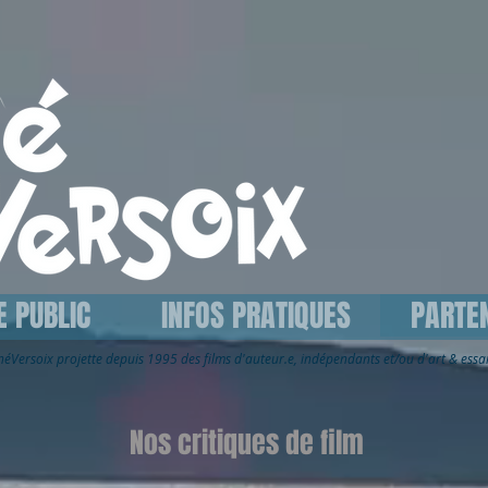
E PUBLIC
INFOS PRATIQUES
PARTE
inéVersoix
projette depuis 1995 des films d'auteur.e, indépendants et/ou d'art & ess
Nos critiques de film