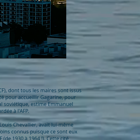
CF), dont tous les maires sont issus
ité pour accueillir Gagarine, pour
éal soviétique, estime Emmanuel
rdée à l'AFP.
Louis Chevallier, avait lui-même
 moins connus puisque ce sont eux
(de 1930 à 1964 !). Cette cité