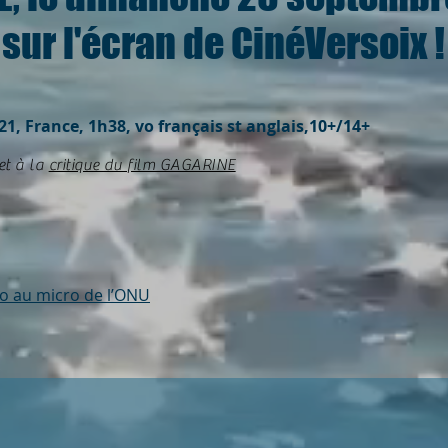
sur l'écran de CinéVersoix !
21, France, 1h38, vo français st anglais,10+/14+
et à la
critique du film GAGARINE
lo au micro de l’ONU