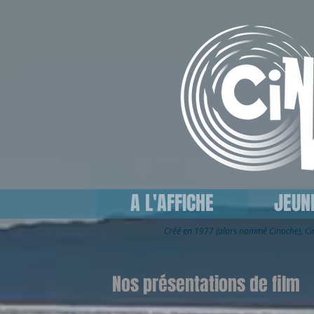
A L'AFFICHE
JEUN
Créé en 1977 (alors nommé Cinoche), C
Nos présentations de film