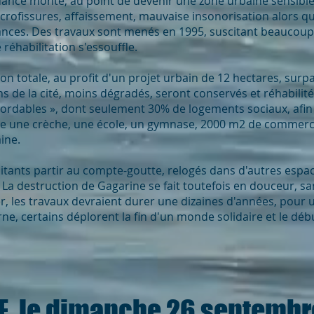
nquance monte, au point de devenir une zone urbaine sensible.
rofissures, affaissement, mauvaise insonorisation alors qu
llances. Des travaux sont menés en 1995, suscitant beaucoup 
 réhabilitation s'essouffle.
ion totale, au profit d'un projet urbain de 12 hectares, surpa
ns de la cité, moins dégradés, seront conservés et réhabilité
rdables », dont seulement 30% de logements sociaux, afin de
re une crèche, une école, un gymnase, 2000 m2 de commerc
aine.
abitants partir au compte-goutte, relogés dans d'autres espa
La destruction de Gagarine se fait toutefois en douceur, sa
r, les travaux devraient durer une dizaines d'années, pour 
ne, certains déplorent la fin d'un monde solidaire et le débu
, le dimanche 26 septembre