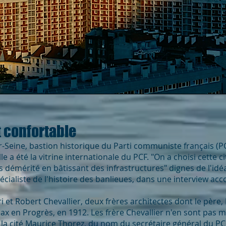
t confortable
ur-Seine, bastion historique du Parti communiste français (P
e a été la vitrine internationale du PCF. "On a choisi cette c
s démérité en bâtissant des infrastructures" dignes de l'id
cialiste de l'histoire des banlieues, dans une interview acco
 et Robert Chevallier, deux frères architectes dont le père, 
Pax en Progrès, en 1912. Les frère Chevallier n'en sont pas
 la cité Maurice Thorez, du nom du secrétaire général du PCF 