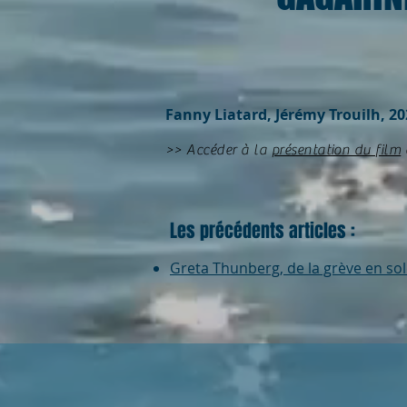
Fanny Liatard, Jérémy Trouilh, 20
>> Accéder à la
présentation du film
Les précédents articles :
Greta Thunberg, de la grève en so