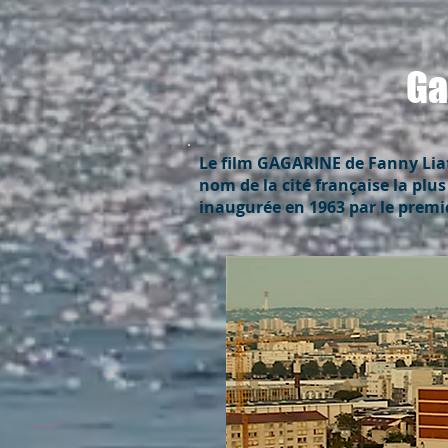
Ga
Le film GAGARINE de Fanny Liat
nom de la cité française la plus
inaugurée en 1963 par le premie