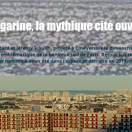
garine, la mythique cité ouv
ard et Jérémy Trouilh, projeté à CinéVersoix le dimanche
 emblématique de la banlieue sud de Paris. Retour sur cet
r homme à avoir été dans l'espace et détruite en 2019, m