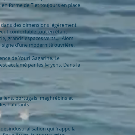
t en forme de T et toujours en place
ais dans des dimensions légèrement
veut confortable tout en étant
ie, grands espaces verts... Alors
le signe d’une modernité ouvrière.
sence de Youri Gagarine. Le
est acclamé par les Ivryens. Dans la
aliens, portugais, maghrébins et
des habitants.
 désindustrialisation qui frappe la