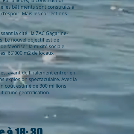
 Par ailleurs, la construction
e les bâtiments sont construits à
d'espoir. Mais les corrections
ssant la cité : la ZAC Gagarine-
s. Le nouvel objectif est de
 favoriser la mixité sociale.
es, 65'000 m2 de locaux
ces, avant de finalement entrer en
ns explosion spectaculaire. Avec la
un coût estimé de 300 millions
t d'une gentrification.
 à 18: 30