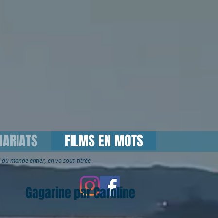
NARIATS
FILMS EN MOTS
ai du monde entier, en vo sous-titrée.
Gagarine par Caroline