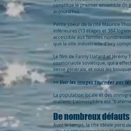
constitue le premier ensemble de gr
aujourd'hui.
Petite soeur de la cité Maurice Tho
inférieures (13 étages et 384 logem
accessible aux familles nombreuses 
que la ville industrielle d'Ivry com
Le film de Fanny Liatard et Jérémy 
cosmonaute soviétique, qui a effect
liesse générale, et sous les bouquets
>> Voir les
images tournées par le 
La population locale et des immigré
maliens. L'atmosphère est "fratern
De nombreux défauts
Avec le temps, la cité idéale perd d