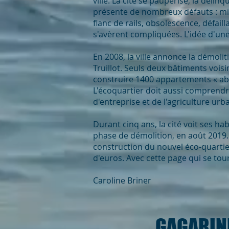
ville. La cité se paupérise, la déli
présente de nombreux défauts : mic
flanc de rails, obsolescence, défai
s'avèrent compliquées. L'idée d'une
En 2008, la ville annonce la démolit
Truillot. Seuls deux bâtiments voisi
construire 1400 appartements « abo
L'écoquartier doit aussi comprend
d'entreprise et de l'agriculture urb
Durant cinq ans, la cité voit ses h
phase de démolition, en août 2019. 
construction du nouvel éco-quartie
d'euros. Avec cette page qui se tour
Caroline Briner
GAGARINE