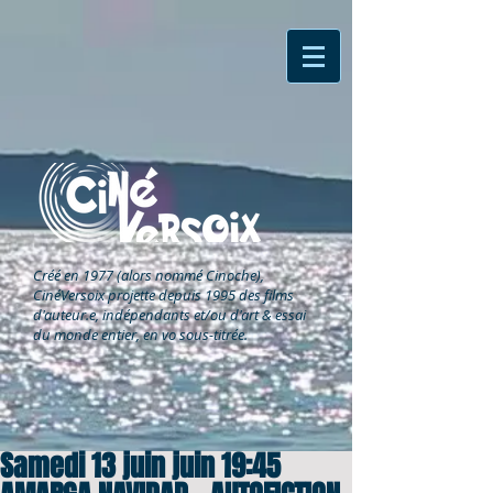
Créé en 1977 (alors nommé Cinoche),
CinéVersoix
projette depuis 1995 des films
d'auteur.e, indépendants et/ou d'art & essai
du monde entier, en vo sous-titrée.
Samedi 13 juin juin 19:45