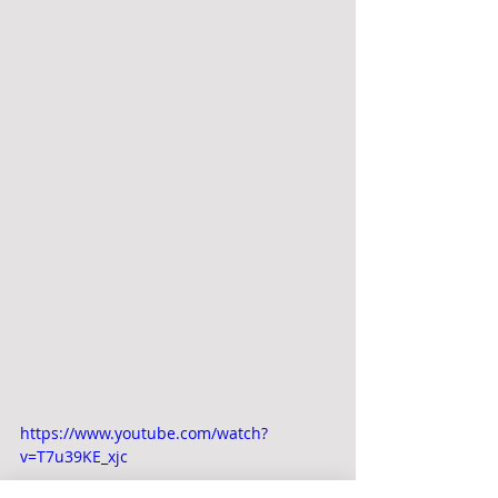
https://www.youtube.com/watch?
v=T7u39KE_xjc