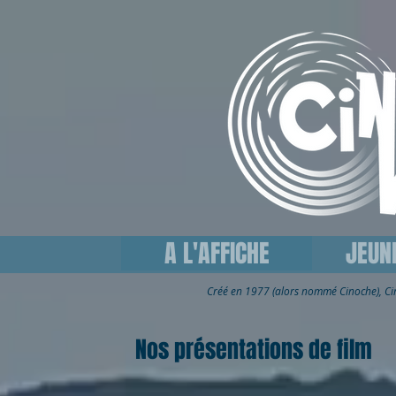
A L'AFFICHE
JEUN
Créé en 1977 (alors nommé Cinoche), C
Nos présentations de film