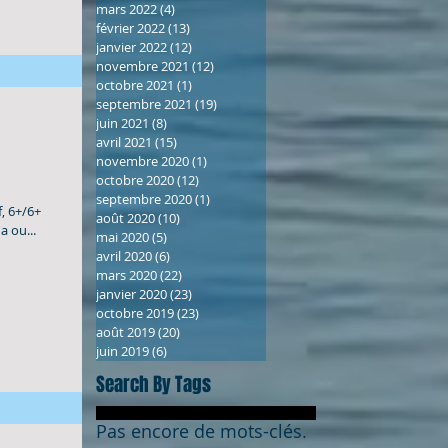
mars 2022
(4)
4 posts
février 2022
(13)
13 posts
janvier 2022
(12)
12 posts
novembre 2021
(12)
12 posts
octobre 2021
(1)
1 post
septembre 2021
(19)
19 posts
juin 2021
(8)
8 posts
avril 2021
(15)
15 posts
novembre 2020
(1)
1 post
octobre 2020
(12)
12 posts
septembre 2020
(1)
1 post
f, 6+/6+
août 2020
(10)
10 posts
a ou...
mai 2020
(5)
5 posts
avril 2020
(6)
6 posts
mars 2020
(22)
22 posts
janvier 2020
(23)
23 posts
octobre 2019
(23)
23 posts
août 2019
(20)
20 posts
juin 2019
(6)
6 posts
Search By Tags
Pas encore de mots-clés.