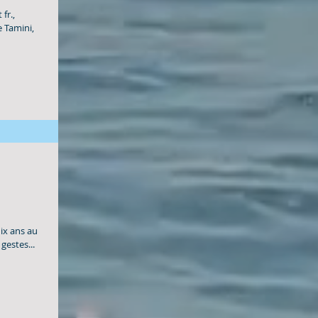
fr.,
e Tamini,
dix ans au
gestes...