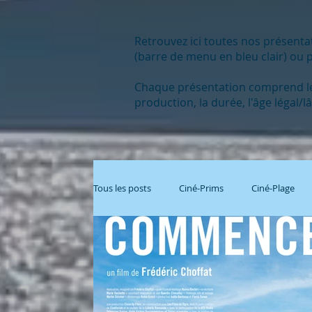
Retrouvez ici toutes nos présenta
(barre de menu en bleu clair) ou p
Chaque présentation comprend le ti
production, la durée, l'âge légal/
Tous les posts
Ciné-Prims
Ciné-Plage
Film + Débat
Comédie