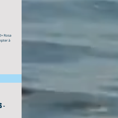
12+ Rosa
mpter à
S -