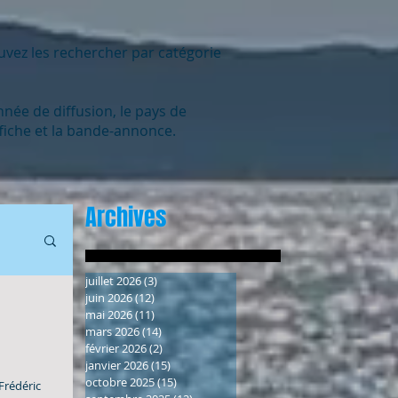
uvez les rechercher par catégorie
nnée de diffusion, le pays de
affiche et la bande-annonce.
Archives
juillet 2026
(3)
3 posts
juin 2026
(12)
12 posts
mai 2026
(11)
11 posts
mars 2026
(14)
14 posts
février 2026
(2)
2 posts
janvier 2026
(15)
15 posts
octobre 2025
(15)
15 posts
 Frédéric