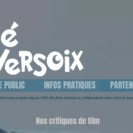
E PUBLIC
INFOS PRATIQUES
PARTEN
inéVersoix
projette depuis 1995 des films d'auteur.e, indépendants et/ou d'art & ess
Nos critiques de film