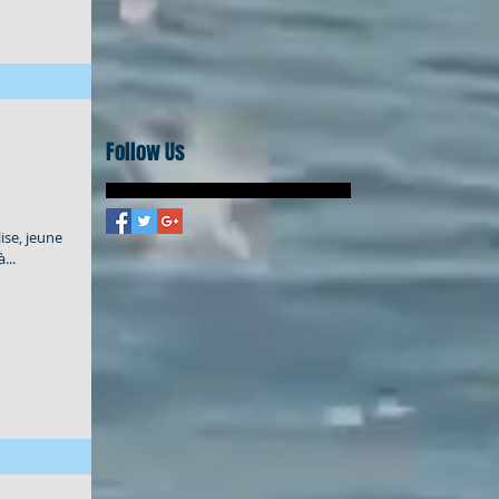
Follow Us
ise, jeune
...