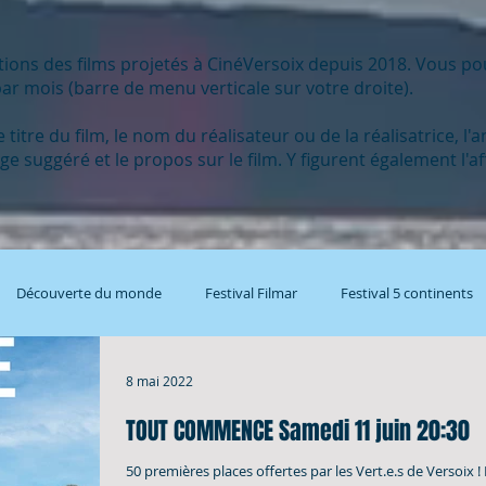
tions des films projetés à CinéVersoix depuis 2018. Vous po
ar mois (barre de menu verticale sur votre droite).
tre du film, le nom du réalisateur ou de la réalisatrice, l'a
lâge suggéré et le propos sur le film. Y figurent également l'
Découverte du monde
Festival Filmar
Festival 5 continents
8 mai 2022
TOUT COMMENCE Samedi 11 juin 20:30
50 premières places offertes par les Vert.e.s de Versoix !