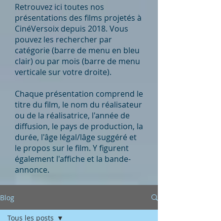
Retrouvez ici toutes nos
présentations des films projetés à
CinéVersoix depuis 2018. Vous
pouvez les rechercher par
catégorie (barre de menu en bleu
clair) ou par mois (barre de menu
verticale sur votre droite).
Chaque présentation comprend le
titre du film, le nom du réalisateur
ou de la réalisatrice, l'année de
diffusion, le pays de production, la
durée, l'âge légal/lâge suggéré et
le propos sur le film. Y figurent
également l'affiche et la bande-
annonce.
Blog
Tous les posts