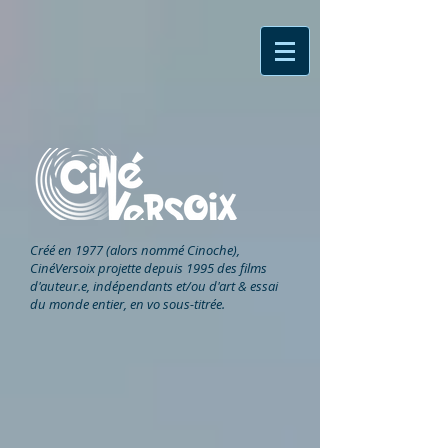
Créé en 1977 (alors nommé Cinoche),
CinéVersoix
projette depuis 1995 des films
d'auteur.e, indépendants et/ou d'art & essai
du monde entier, en vo sous-titrée.