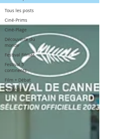
Tous les posts
Ciné-Prims
Ciné-Plage
Découverte du
monde
Festival Filmar
Festival 5
continents
Film + Débat
Comédie