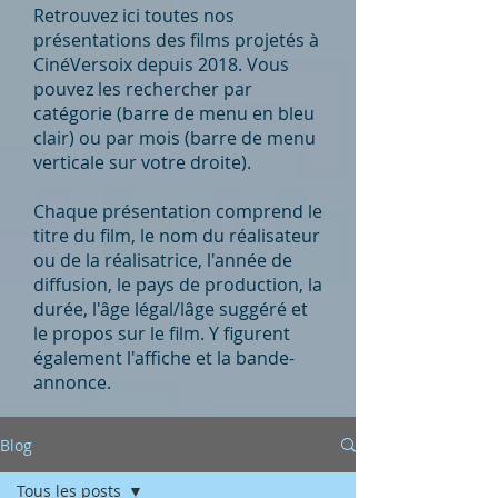
Retrouvez ici toutes nos
présentations des films projetés à
CinéVersoix depuis 2018. Vous
pouvez les rechercher par
catégorie (barre de menu en bleu
clair) ou par mois (barre de menu
verticale sur votre droite).
Chaque présentation comprend le
titre du film, le nom du réalisateur
ou de la réalisatrice, l'année de
diffusion, le pays de production, la
durée, l'âge légal/lâge suggéré et
le propos sur le film. Y figurent
également l'affiche et la bande-
annonce.
Blog
Tous les posts