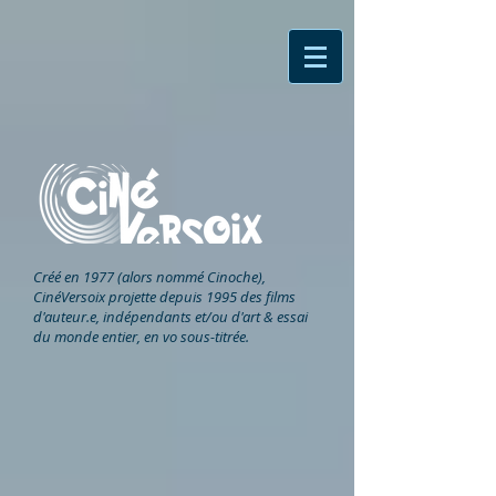
Créé en 1977 (alors nommé Cinoche),
CinéVersoix
projette depuis 1995 des films
d'auteur.e, indépendants et/ou d'art & essai
du monde entier, en vo sous-titrée.