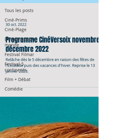
Tous les posts
Ciné-Prims
30 oct. 2022
Ciné-Plage
Programme CinéVersoix novembre-
Découverte du
monde
décembre 2022
Festival Filmar
Relâche dès le 5 décembre en raison des fêtes de
Festival 5
l'Escalade puis des vacances d'hiver. Reprise le 13
continents
janvier 2023.
Film + Débat
Comédie