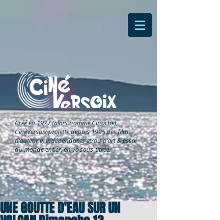
Créé en 1977 (alors nommé Cinoche),
CinéVersoix
projette depuis 1995 des films
d'auteur.e, indépendants et/ou d'art & essai
du monde entier, en vo sous-titrée.
UNE GOUTTE D'EAU SUR UN