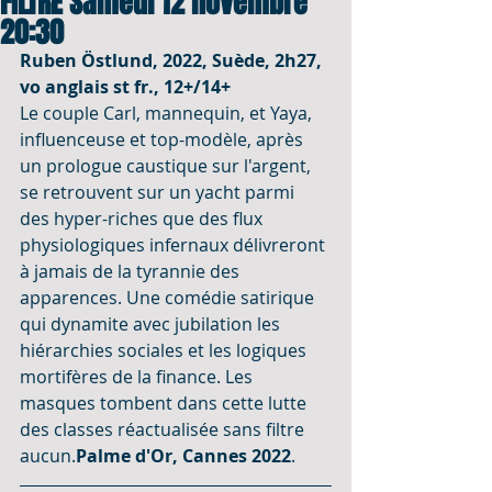
FILTRE Samedi 12 novembre
20:30
Ruben Östlund, 2022, Suède, 2h27, 
vo anglais st fr., 12+/14+
Le couple Carl, mannequin, et Yaya, 
influenceuse et top-modèle, après 
un prologue caustique sur l'argent, 
se retrouvent sur un yacht parmi 
des hyper-riches que des flux 
physiologiques infernaux délivreront 
à jamais de la tyrannie des 
apparences. Une comédie satirique 
qui dynamite avec jubilation les 
hiérarchies sociales et les logiques 
mortifères de la finance. Les 
masques tombent dans cette lutte 
des classes réactualisée sans filtre 
aucun.
Palme d'Or, Cannes 2022
.