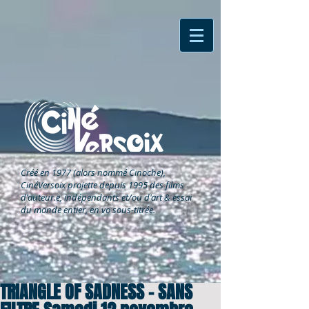
Créé en 1977 (alors nommé Cinoche),
CinéVersoix
projette depuis 1995 des films
d'auteur.e, indépendants et/ou d'art & essai
du monde entier, en vo sous-titrée.
TRIANGLE OF SADNESS - SANS