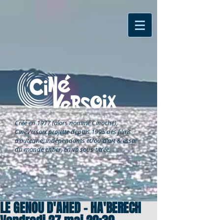
Créé en 1977 (alors nommé Cinoche),
CinéVersoix
projette depuis 1995 des films
d'auteur.e, indépendants et/ou d'art & essai
du monde entier, en vo sous-titrée.
LE GENOU D'AHED - HA'BERECH