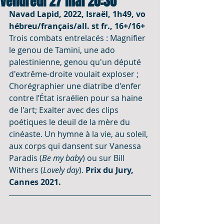
Vendredi 27 mai 20:30
Navad Lapid, 2022, Israël, 1h49, vo 
hébreu/français/all. st fr., 16+/16+
Trois combats entrelacés : Magnifier 
le genou de Tamini, une ado 
palestinienne, genou qu'un député 
d'extrême-droite voulait exploser ; 
Chorégraphier une diatribe d'enfer 
contre l’État israélien pour sa haine 
de l'art; Exalter avec des clips 
poétiques le deuil de la mère du 
cinéaste. Un hymne à la vie, au soleil, 
aux corps qui dansent sur Vanessa 
Paradis (
Be my baby
) ou sur Bill 
Withers (
Lovely day
). 
Prix du Jury, 
Cannes 2021.