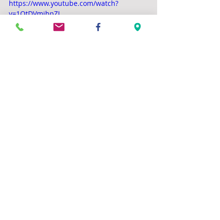
https://www.youtube.com/watch?
v=1OtDVmibpZI
Commentaires
Rédigez un commentaire...