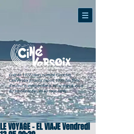
Créé en 1977 (alors nommé Cinoche),
CinéVersoix
projette depuis 1995 des films
d'auteur.e, indépendants et/ou d'art & essai
du monde entier, en vo sous-titrée.
LE VOYAGE - EL VIAJE Vendredi