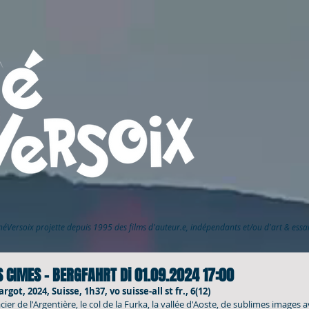
inéVersoix
projette depuis 1995 des films d'auteur.e, indépendants et/ou d'art & ess
 CIMES - BERGFAHRT Di 01.09.2024 17:00
ot, 2024, Suisse, 1h37, vo suisse-all st fr., 6(12)
acier de l'Argentière, le col de la Furka, la vallée d'Aoste, de sublimes images 