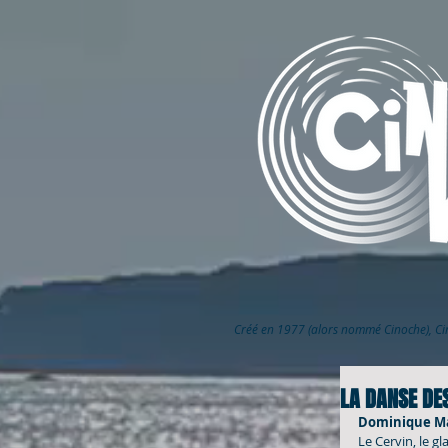
Créé en 1977 (alors nommé Cinoche), C
LA DANSE DES
Dominique Marg
Le Cervin, le gl