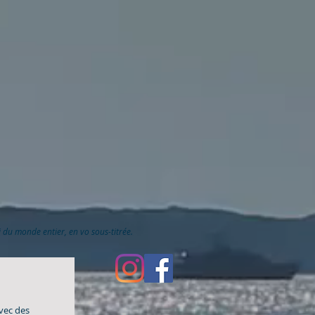
ai du monde entier, en vo sous-titrée.
avec des 