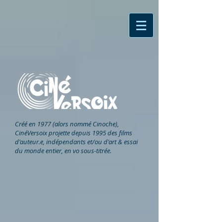
Créé en 1977 (alors nommé Cinoche),
CinéVersoix
projette depuis 1995 des films
d'auteur.e, indépendants et/ou d'art & essai
du monde entier, en vo sous-titrée.