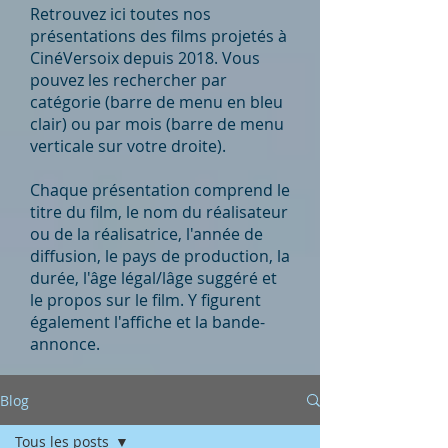
Retrouvez ici toutes nos
présentations des films projetés à
CinéVersoix depuis 2018. Vous
pouvez les rechercher par
catégorie (barre de menu en bleu
clair) ou par mois (barre de menu
verticale sur votre droite).
Chaque présentation comprend le
titre du film, le nom du réalisateur
ou de la réalisatrice, l'année de
diffusion, le pays de production, la
durée, l'âge légal/lâge suggéré et
le propos sur le film. Y figurent
également l'affiche et la bande-
annonce.
Blog
Tous les posts