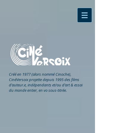
Créé en 1977 (alors nommé Cinoche),
CinéVersoix
projette depuis 1995 des films
d'auteur.e, indépendants et/ou d'art & essai
du monde entier, en vo sous-titrée.