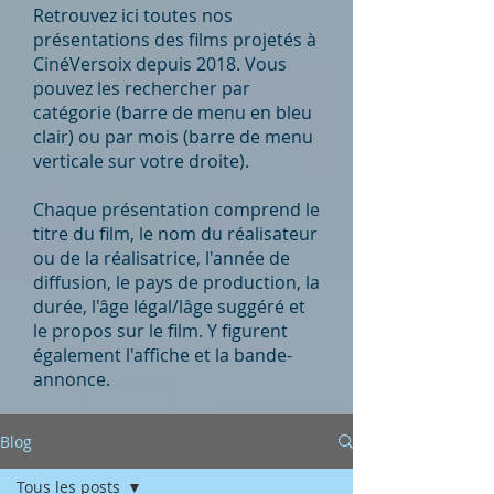
Retrouvez ici toutes nos
présentations des films projetés à
CinéVersoix depuis 2018. Vous
pouvez les rechercher par
catégorie (barre de menu en bleu
clair) ou par mois (barre de menu
verticale sur votre droite).
Chaque présentation comprend le
titre du film, le nom du réalisateur
ou de la réalisatrice, l'année de
diffusion, le pays de production, la
durée, l'âge légal/lâge suggéré et
le propos sur le film. Y figurent
également l'affiche et la bande-
annonce.
Blog
Tous les posts