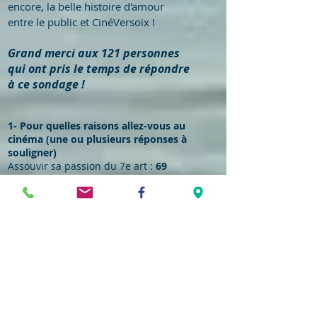
encore, la belle histoire d'amour
entre le public et CinéVersoix !
Grand merci aux 121 personnes
qui ont pris le temps de répondre
à ce sondage !
1- Pour quelles raisons allez-vous au
cinéma (une ou plusieurs réponses à
souligner)
Assouvir sa passion du 7e art :
69
réponses
Elargir ses connaissances :
65
Faire plaisir à son accompagnant.e
(enfant/ami.e) :
10
Retrouver des connaissances :
17
Se changer les idées :
54
Se divertir :
85
Autre ( (précisez svp) :
12
2- Entre les divers modes
disponibles, lequel préférez-vous