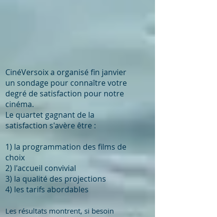
CinéVersoix a organisé fin janvier
un sondage pour connaître votre
degré de satisfaction pour notre
cinéma.
Le quartet gagnant de la
satisfaction s'avère être :
1) la programmation des films de
choix
2) l'accueil convivial
3) la qualité des projections
4) les tarifs abordables
Les résultats montrent, si besoin