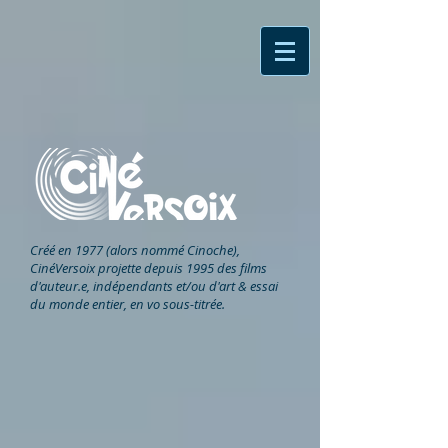
Créé en 1977 (alors nommé Cinoche),
CinéVersoix
projette depuis 1995 des films
d'auteur.e, indépendants et/ou d'art & essai
du monde entier, en vo sous-titrée.