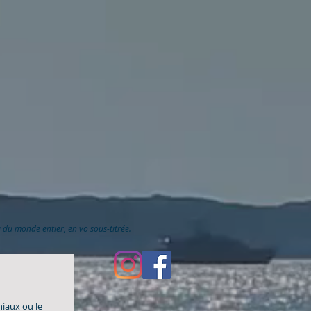
ai du monde entier, en vo sous-titrée.
niaux ou le 