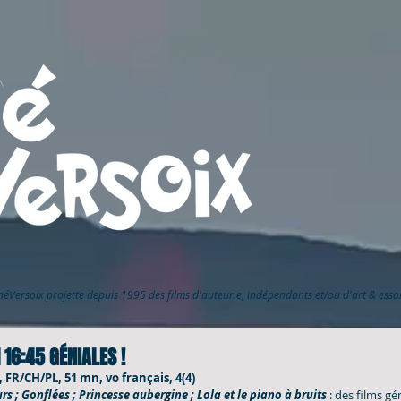
inéVersoix
projette depuis 1995 des films d'auteur.e, indépendants et/ou d'art & ess
 16:45 GÉNIALES !
4, FR/CH/PL, 51 mn, vo français, 4(4)
s ; Gonflées ; Princesse aubergine ; Lola et le piano à bruits
 : des films gé