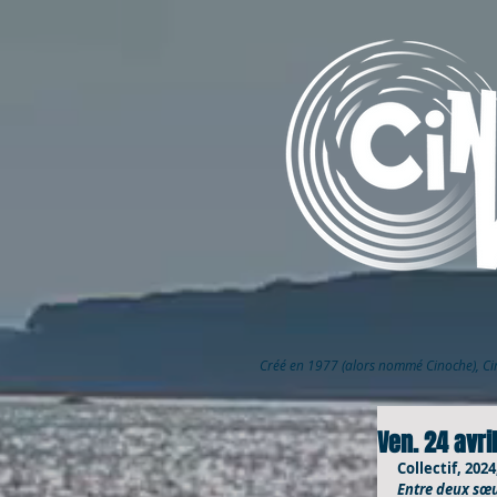
Créé en 1977 (alors nommé Cinoche), C
Ven. 24 avril
Collectif, 202
Entre deux sœur