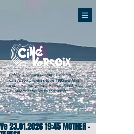
Créé en 1977 (alors nommé Cinoche),
CinéVersoix
projette depuis 1995 des films
d'auteur.e, indépendants et/ou d'art & essai
du monde entier, en vo sous-titrée.
Ve 23.01.2026 19:45 MOTHER -