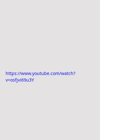
https://www.youtube.com/watch?
v=osfjvi69u3Y