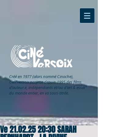
Créé en 1977 (alors nommé Cinoche),
CinéVersoix
projette depuis 1995 des films
d'auteur.e, indépendants et/ou d'art & essai
du monde entier, en vo sous-titrée.
Ve 21.02.25 20:30 SARAH