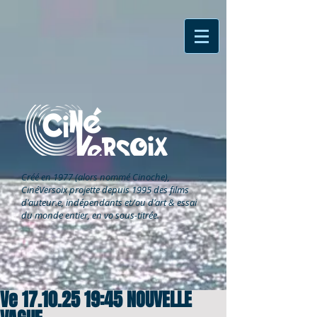
Créé en 1977 (alors nommé Cinoche),
CinéVersoix
projette depuis 1995 des films
d'auteur.e, indépendants et/ou d'art & essai
du monde entier, en vo sous-titrée.
Ve 17.10.25 19:45 NOUVELLE