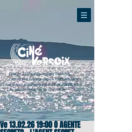
Créé en 1977 (alors nommé Cinoche),
CinéVersoix
projette depuis 1995 des films
d'auteur.e, indépendants et/ou d'art & essai
du monde entier, en vo sous-titrée.
Ve 13.02.26 19:00 O AGENTE