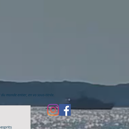
ai du monde entier, en vo sous-titrée.
esprits 