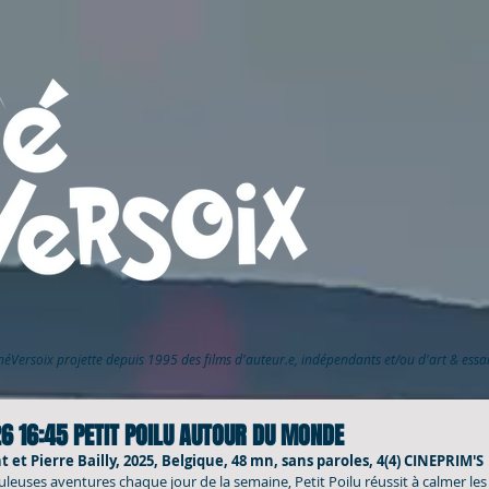
inéVersoix
projette depuis 1995 des films d'auteur.e, indépendants et/ou d'art & ess
26 16:45 PETIT POILU AUTOUR DU MONDE
t et Pierre Bailly, 2025, Belgique, 48 mn, sans paroles, 4(4) CINEPRIM'S
uleuses aventures chaque jour de la semaine, Petit Poilu réussit à calmer les 