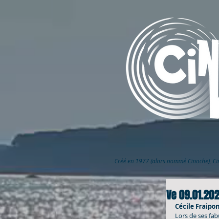
Créé en 1977 (alors nommé Cinoche), C
Ve 09.01.20
Cécile Fraipon
Lors de ses fab