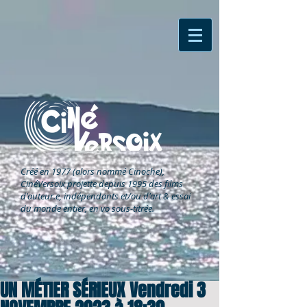
Créé en 1977 (alors nommé Cinoche),
CinéVersoix
projette depuis 1995 des films
d'auteur.e, indépendants et/ou d'art & essai
du monde entier, en vo sous-titrée.
UN MÉTIER SÉRIEUX Vendredi 3