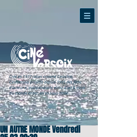
Créé en 1977 (alors nommé Cinoche),
CinéVersoix
projette depuis 1995 des films
d'auteur.e, indépendants et/ou d'art & essai
du monde entier, en vo sous-titrée.
UN AUTRE MONDE Vendredi