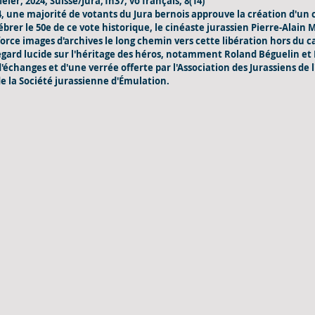
eier, 2024, Suisse/Jura,1h37, vo français, 8(14)
74, une majorité de votants du Jura bernois approuve la création d'un
ébrer le 50e de ce vote historique, le cinéaste jurassien Pierre-Alain M
force images d'archives le long chemin vers cette libération hors du c
egard lucide sur l'héritage des héros, notamment Roland Béguelin et 
 d'échanges et d'une verrée offerte par l'Association des Jurassiens de l
e la Société jurassienne d'Émulation.