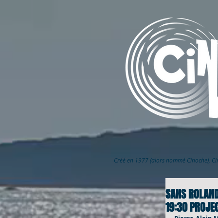
Créé en 1977 (alors nommé Cinoche), C
SANS ROLAND
19:30 PROJEC