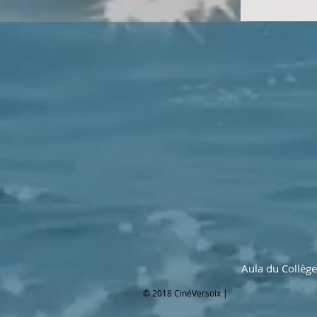
Aula du Collèg
© 2018 CinéVersoix |