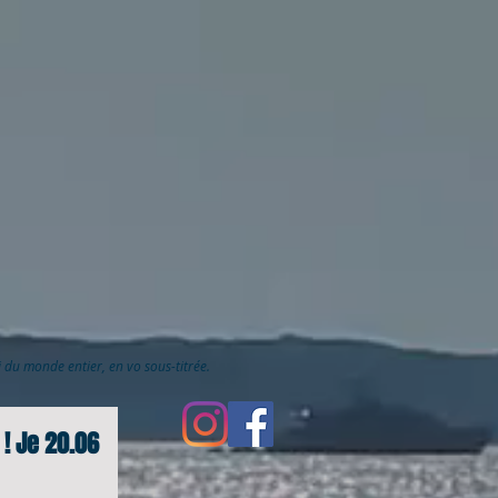
ai du monde entier, en vo sous-titrée.
! Je 20.06