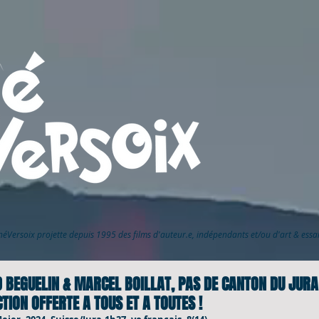
inéVersoix
projette depuis 1995 des films d'auteur.e, indépendants et/ou d'art & ess
 BEGUELIN & MARCEL BOILLAT, PAS DE CANTON DU JURA 
TION OFFERTE A TOUS ET A TOUTES !