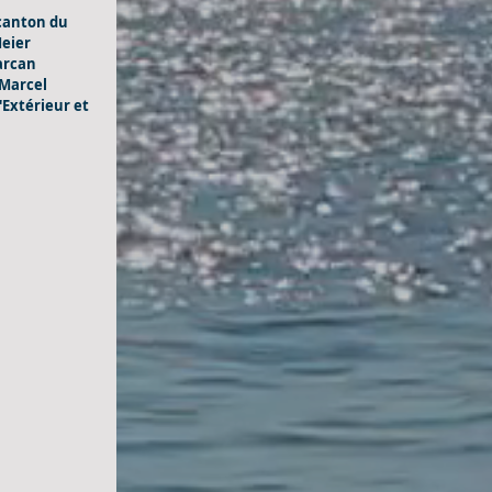
 canton du 
eier 
arcan 
Marcel 
'Extérieur et 