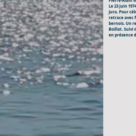
Pierre-Alain M
Le 23 juin 19
Jura. Pour cél
retrace avec 
bernois. Un r
Boillat. Suivi
en présence d