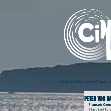
Créé en 1977 (alors nommé Cinoche), C
PETER VON K
François Ozon,
S'inspirant lib