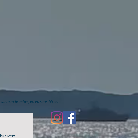
ai du monde entier, en vo sous-titrée.
l'univers 