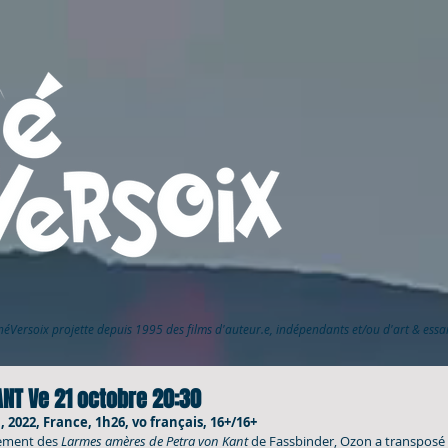
inéVersoix
projette depuis 1995 des films d'auteur.e, indépendants et/ou d'art & ess
ANT Ve 21 octobre 20:30
 2022, France, 1h26, vo français, 16+/16+
rement des 
Larmes amères de Petra von Kant
 de Fassbinder, Ozon a transposé 