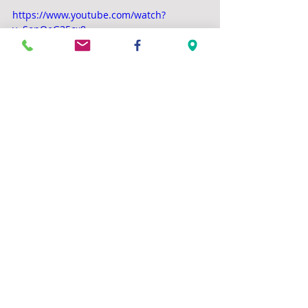
https://www.youtube.com/watch?
v=SonOeG35cx8
Commentaires
Rédigez un commentaire...