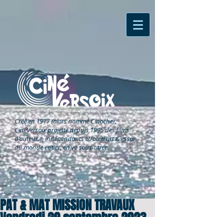
Créé en 1977 (alors nommé Cinoche),
CinéVersoix
projette depuis 1995 des films
d'auteur.e, indépendants et/ou d'art & essai
du monde entier, en vo sous-titrée.
PAT & MAT MISSION TRAVAUX