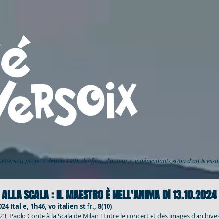
inéVersoix
projette depuis 1995 des films d'auteur.e, indépendants et/ou d'art & ess
ALLA SCALA : IL MAESTRO È NELL'ANIMA Di 13.10.2024 
24 Italie, 1h46, vo italien st fr., 8(10)
023, Paolo Conte à la Scala de Milan ! Entre le concert et des images d'archive