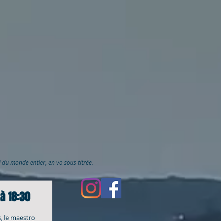
ai du monde entier, en vo sous-titrée.
à 18:30
s, le maestro 