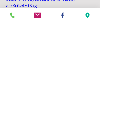
v=kXc6wIFdSag
Commentaires
Rédigez un commentaire...