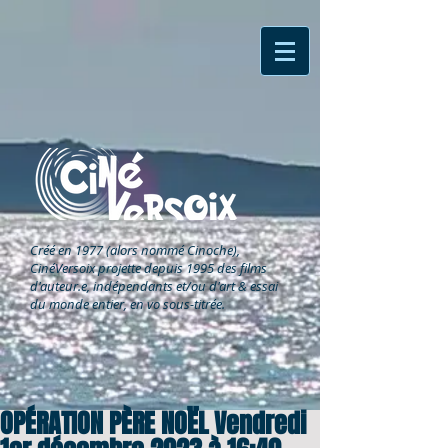
Créé en 1977 (alors nommé Cinoche),
CinéVersoix
projette depuis 1995 des films
d'auteur.e, indépendants et/ou d'art & essai
du monde entier, en vo sous-titrée.
OPÉRATION PÈRE NOËL Vendredi