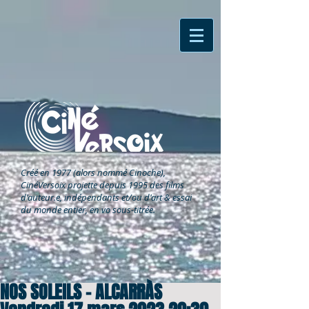
Créé en 1977 (alors nommé Cinoche),
CinéVersoix
projette depuis 1995 des films
d'auteur.e, indépendants et/ou d'art & essai
du monde entier, en vo sous-titrée.
NOS SOLEILS - ALCARRÀS