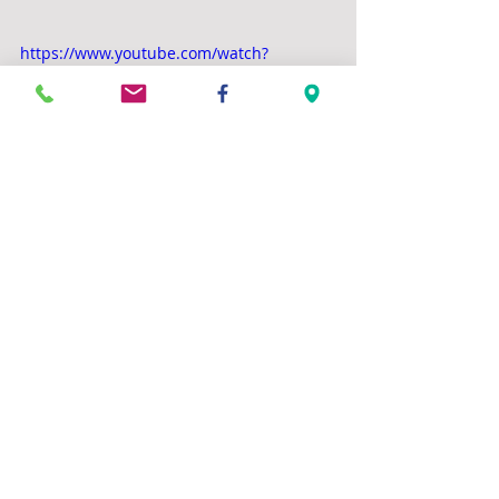
https://www.youtube.com/watch?
v=sVsPdfXthxE
Commentaires
Rédigez un commentaire...