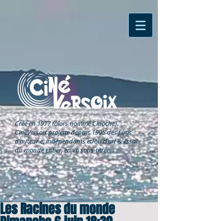
Créé en 1977 (alors nommé Cinoche),
CinéVersoix
projette depuis 1995 des films
d'auteur.e, indépendants et/ou d'art & essai
du monde entier, en vo sous-titrée.
Les Racines du monde