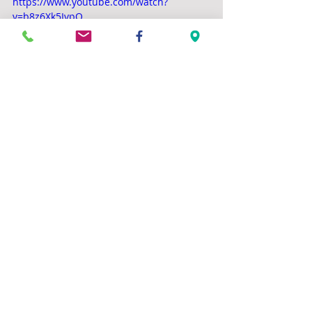
https://www.youtube.com/watch?
v=b8z6Xk5IvpQ
Commentaires
Rédigez un commentaire...