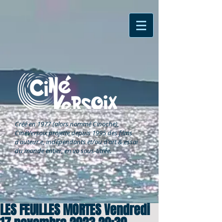
Créé en 1977 (alors nommé Cinoche),
CinéVersoix
projette depuis 1995 des films
d'auteur.e, indépendants et/ou d'art & essai
du monde entier, en vo sous-titrée.
LES FEUILLES MORTES Vendredi