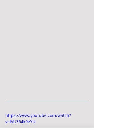
https://www.youtube.com/watch?
v=lVU364k9eYU