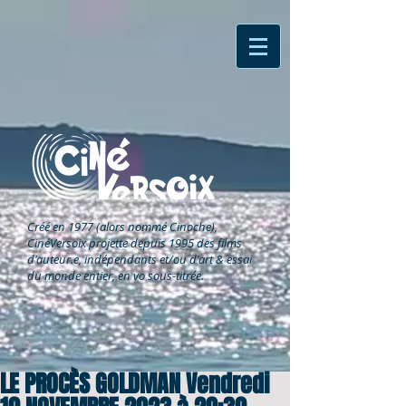
Créé en 1977 (alors nommé Cinoche),
CinéVersoix
projette depuis 1995 des films
d'auteur.e, indépendants et/ou d'art & essai
du monde entier, en vo sous-titrée.
LE PROCÈS GOLDMAN Vendredi