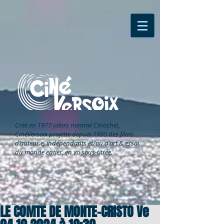
Créé en 1977 (alors nommé Cinoche),
CinéVersoix
projette depuis 1995 des films
d'auteur.e, indépendants et/ou d'art & essai
du monde entier, en vo sous-titrée.
LE COMTE DE MONTE-CRISTO Ve