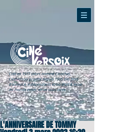
Créé en 1977 (alors nommé Cinoche),
CinéVersoix
projette depuis 1995 des films
d'auteur.e, indépendants et/ou d'art & essai
du monde entier, en vo sous-titrée.
L'ANNIVERSAIRE DE TOMMY