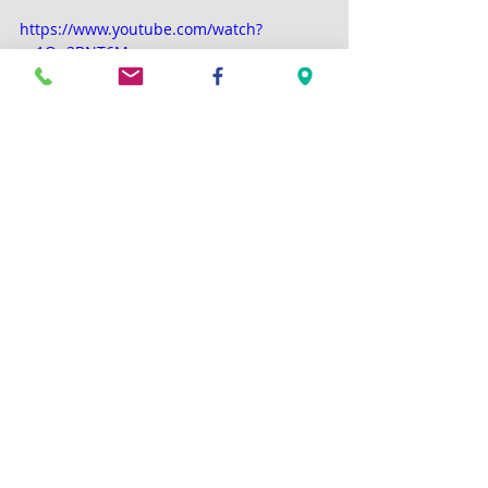
https://www.youtube.com/watch?
v=1Qp3BNT6Mng
Commentaires
Rédigez un commentaire...