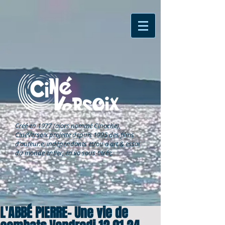
Créé en 1977 (alors nommé Cinoche),
CinéVersoix
projette depuis 1995 des films
d'auteur.e, indépendants et/ou d'art & essai
du monde entier, en vo sous-titrée.
L'ABBÉ PIERRE- Une vie de