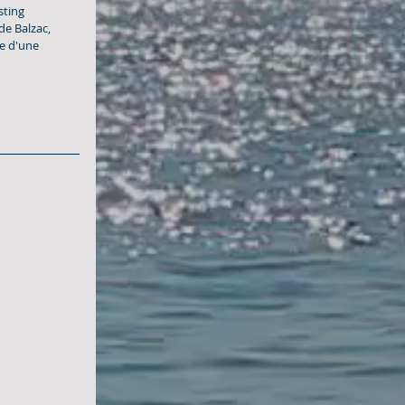
sting 
de Balzac, 
e d'une 