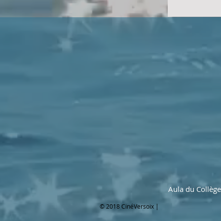
Aula du Collèg
© 2018 CinéVersoix |