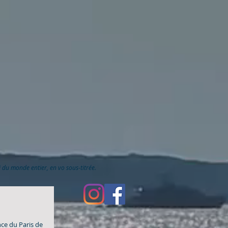
ai du monde entier, en vo sous-titrée.
ce du Paris de 