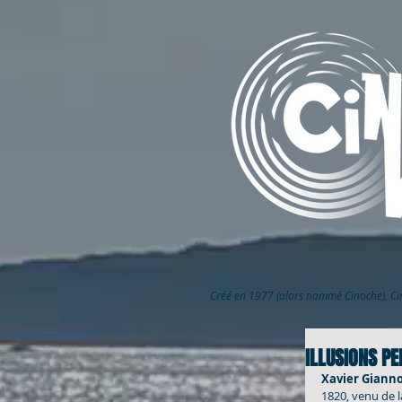
Créé en 1977 (alors nommé Cinoche), C
ILLUSIONS PE
Xavier Giannol
1820, venu de l