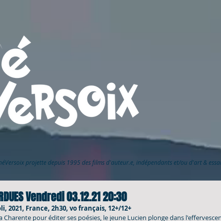
inéVersoix
projette depuis 1995 des films d'auteur.e, indépendants et/ou d'art & ess
RDUES Vendredi 03.12.21 20:30
i, 2021, France, 2h30, vo français, 12+/12+
a Charente pour éditer ses poésies, le jeune Lucien plonge dans l'effervescen