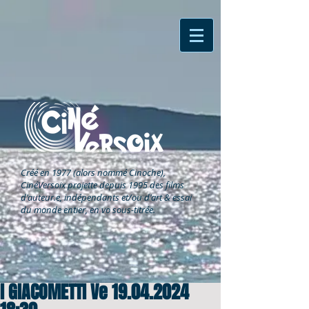
Créé en 1977 (alors nommé Cinoche),
CinéVersoix
projette depuis 1995 des films
d'auteur.e, indépendants et/ou d'art & essai
du monde entier, en vo sous-titrée.
I GIACOMETTI Ve 19.04.2024