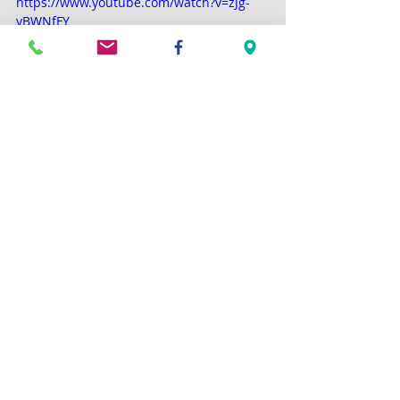
https://www.youtube.com/watch?v=zJg-
vBWNfFY
Commentaires
Rédigez un commentaire...