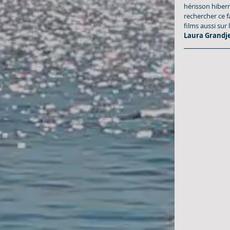
hérisson hibern
rechercher ce 
films aussi sur 
Laura Grandj