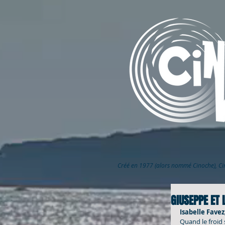
Créé en 1977 (alors nommé Cinoche), C
GIUSEPPE ET
Isabelle Favez
Quand le froid s