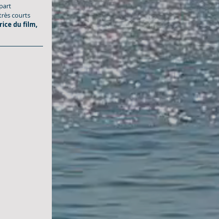
part 
rès courts 
rice du film, 