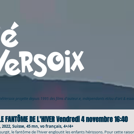
inéVersoix
projette depuis 1995 des films d'auteur.e, indépendants et/ou d'art & ess
 LE FANTÔME DE L'HIVER Vendredi 4 novembre 16:40
, 2022, Suisse, 45 mn, vo français, 4+/4+
urgit, le fantôme de l'hiver engloutit les enfants hérissons. Pour cette raison,