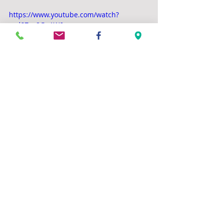
https://www.youtube.com/watch?
v=d87gv8GqAW0
Commentaires
Rédigez un commentaire...