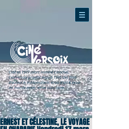
Créé en 1977 (alors nommé Cinoche),
CinéVersoix
projette depuis 1995 des films
d'auteur.e, indépendants et/ou d'art & essai
du monde entier, en vo sous-titrée.
ERNEST ET CÉLESTINE, LE VOYAGE