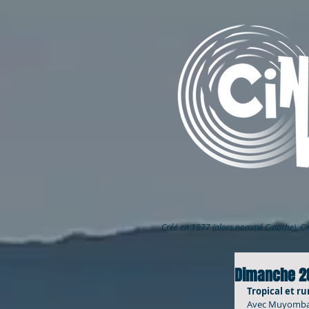
Créé en 1977 (alors nommé Cinoche), C
Dimanche 28
Tropical et r
Avec Muyomba So