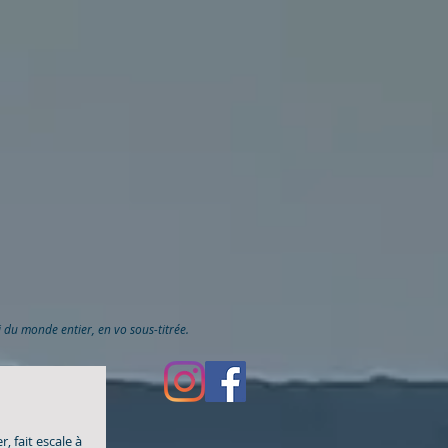
ai du monde entier, en vo sous-titrée.
 fait escale à 