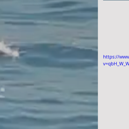
https://ww
v=qbH_W_W