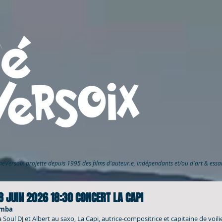
inéVersoix
projette depuis 1995 des films d'auteur.e, indépendants et/ou d'art & ess
 JUIN 2026 18:30 CONCERT LA CAPI
umba
ul DJ et Albert au saxo, La Capi, autrice-compositrice et capitaine de voilier,