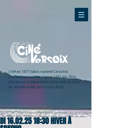
Créé en 1977 (alors nommé Cinoche),
CinéVersoix
projette depuis 1995 des films
d'auteur.e, indépendants et/ou d'art & essai
du monde entier, en vo sous-titrée.
Di 16.02.25 18:30 HIVER À