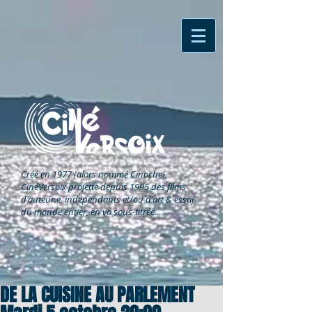
Créé en 1977 (alors nommé Cinoche),
CinéVersoix
projette depuis 1995 des films
d'auteur.e, indépendants et/ou d'art & essai
du monde entier, en vo sous-titrée.
DE LA CUISINE AU PARLEMENT