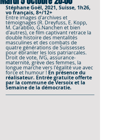
Mardi 5 octobre 20:00
Stéphane Goël, 2021, Suisse, 1h26, 
vo français, 8+/12+
Entre images d'archives et 
témoignages (R. Dreyfuss, E. Kopp, 
M. Carabbio, G.Nanchen et bien 
d'autres), ce film captivant retrace la 
double histoire des mentalités 
masculines et des combats de 
quatre générations de Suissesses 
pour ébranler les lois patriarcales. 
Droit de vote, IVG, assurance-
maternité, grève des femmes, la 
longue marche vers l'égalité vue avec 
force et humour ! 
En présence du 
réalisateur. Entrée gratuite offerte 
par la commune de Versoix et la 
Semaine de la démocratie.