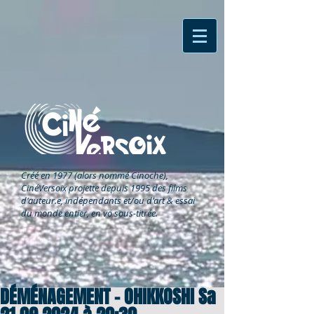
Créé en 1977 (alors nommé Cinoche),
CinéVersoix
projette depuis 1995 des films
d'auteur.e, indépendants et/ou d'art & essai
du monde entier, en vo sous-titrée.
DÉMÉNAGEMENT – OHIKKOSHI Sa