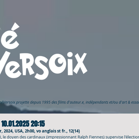
inéVersoix
projette depuis 1995 des films d'auteur.e, indépendants et/ou d'art & ess
10.01.2025 20:15
 2024, USA, 2h00, vo anglais st fr., 12(14)
, le doyen des cardinaux (impressionnant Ralph Fiennes) supervise l'électio