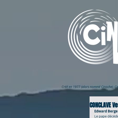
Créé en 1977 (alors nommé Cinoche), C
CONCLAVE Ve 
Edward Berger,
Le pape décédé