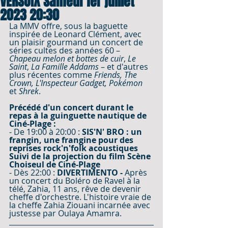
VERSOIX Samedi 1er juillet
2023 20:30
La MMV offre, sous la baguette 
inspirée de Leonard Clément, avec 
un plaisir gourmand un concert de 
séries cultes des années 60 – 
Chapeau melon et bottes de cuir
, 
Le 
Saint
, 
La Famille Addams
 – et d'autres 
plus récentes comme 
Friends, The 
Crown, L'Inspecteur Gadget, Pokémon
et 
Shrek
. 
Précédé d'un concert durant le 
repas à la guinguette nautique de 
Ciné-Plage :
- De 19:00 à 20:00 : 
SIS'N' BRO : un 
frangin, une frangine pour des 
reprises rock'n'folk acoustiques
Suivi de la projection du film Scène 
Choiseul de Ciné-Plage
- Dès 22:00 : 
DIVERTIMENTO - 
Après 
un concert du Boléro de Ravel à la 
télé, Zahia, 11 ans, rêve de devenir 
cheffe d'orchestre. L'histoire vraie de 
la cheffe Zahia Ziouani incarnée avec 
justesse par Oulaya Amamra.