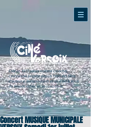
Créé en 1977 (alors nommé Cinoche),
CinéVersoix
projette depuis 1995 des films
d'auteur.e, indépendants et/ou d'art & essai
du monde entier, en vo sous-titrée.
Concert MUSIQUE MUNICIPALE