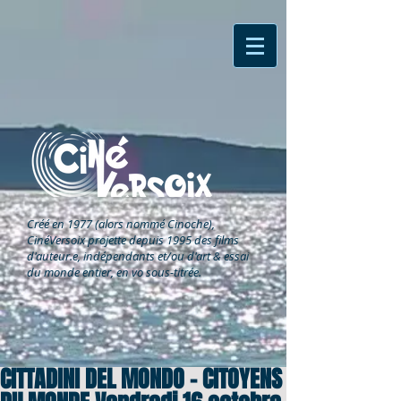
Créé en 1977 (alors nommé Cinoche),
CinéVersoix
projette depuis 1995 des films
d'auteur.e, indépendants et/ou d'art & essai
du monde entier, en vo sous-titrée.
CITTADINI DEL MONDO – CITOYENS