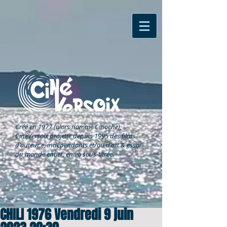
Créé en 1977 (alors nommé Cinoche),
CinéVersoix
projette depuis 1995 des films
d'auteur.e, indépendants et/ou d'art & essai
du monde entier, en vo sous-titrée.
CHILI 1976 Vendredi 9 juin