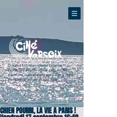
Créé en 1977 (alors nommé Cinoche),
CinéVersoix
projette depuis 1995 des films
d'auteur.e, indépendants et/ou d'art & essai
du monde entier, en vo sous-titrée.
CHIEN POURRI, LA VIE A PARIS !