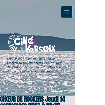
Créé en 1977 (alors nommé Cinoche),
CinéVersoix
projette depuis 1995 des films
d'auteur.e, indépendants et/ou d'art & essai
du monde entier, en vo sous-titrée.
CHŒUR DE ROCKERS Jeudi 14