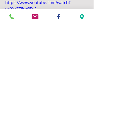
https://www.youtube.com/watch?
v=0Xz7TFmGD-A
Commentaires
Rédigez un commentaire...