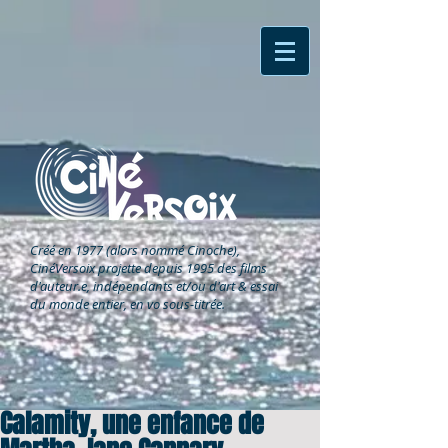
Créé en 1977 (alors nommé Cinoche),
CinéVersoix
projette depuis 1995 des films
d'auteur.e, indépendants et/ou d'art & essai
du monde entier, en vo sous-titrée.
Calamity, une enfance de